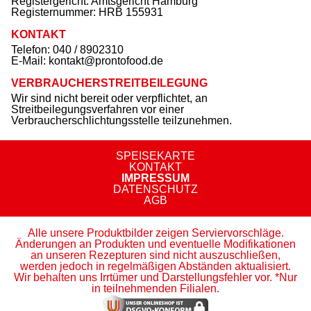
Registergericht: Amtsgericht Hamburg
Registernummer: HRB 155931
KONTAKT
Telefon: 040 / 8902310
E-Mail: kontakt@prontofood.de
VERBRAUCHERSTREITBEILEGUNG
Navigation überspringen
Wir sind nicht bereit oder verpflichtet, an
Streitbeilegungsverfahren vor einer
Verbraucherschlichtungsstelle teilzunehmen.
SPEISEKARTE
KONTAKT
IMPRESSUM
DATENSCHUTZ
AGB
Alle unsere Produktbilder zeigen Serviervorschläge.
Änderungen an Produkten und eventuelle Modifikationen
an unseren Rezepturen sind nicht auszuschließen,
werden jedoch in regelmäßigen Abständen aktualisiert.
Wir behalten uns Irrtümer und Darstellungsfehler vor. *Nur
in teilnehmenden Filialen.